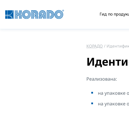
Гид по продук
КОРАДО
Идентифик
Иденти
Реализована:
на упаковке 
на упаковке 