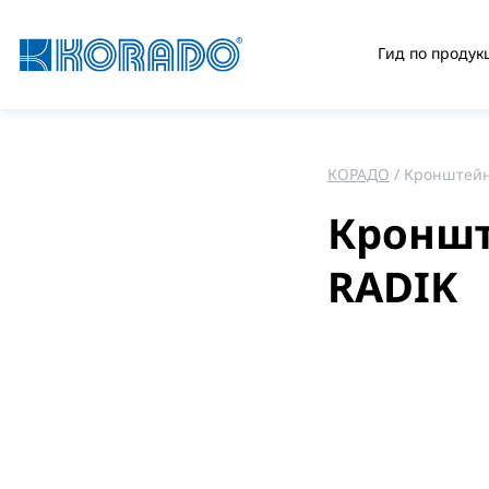
Гид по продук
КОРАДО
Кронштейн
Кроншт
RADIK