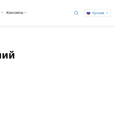
O
Контакты
Pусский
ний