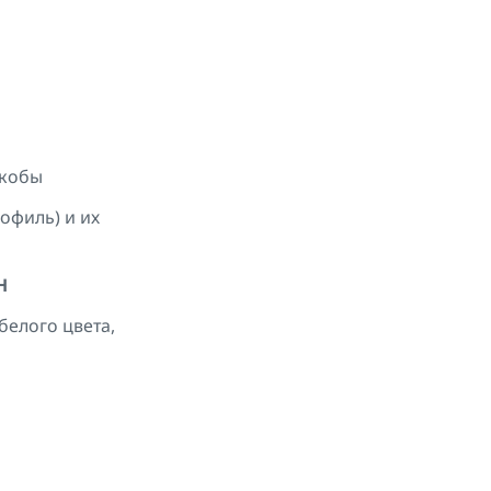
скобы
офиль) и их
H
елого цвета,