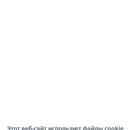
В комплект вхо
1 шт. опорная пла
профиля можно дос
Тип
Кронштейн – под
внешний
Несущий профил
Несущий профил
Этот веб-сайт использует файлы cookie.
Несущий профил