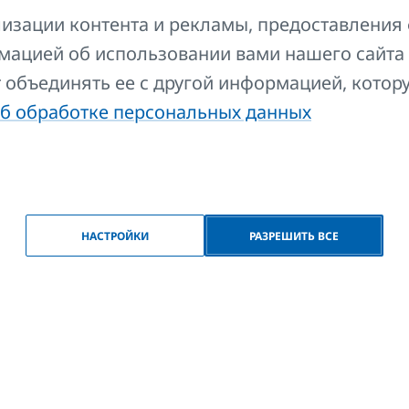
изации контента и рекламы, предоставления 
мацией об использовании вами нашего сайта
ь
600
760
170
235
т объединять ее с другой информацией, котор
ь
700
860
170
235
б обработке персональных данных
ь
900
1060
170
235
НАСТРОЙКИ
РАЗРЕШИТЬ ВСЕ
Гид
FAQ