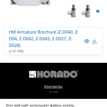
HM Armature Brochure (Z-D040, Z-
D04, Z-D042, Z-D043, Z-D027, Z-
D028)
(2.47 MB)
Контакты:
E-mail
info@korado.cz
Этот веб-сайт использует файлы cookie.