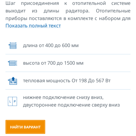
Шаг присоединения к отопительной системе
выходит из длины радитора. Отопительные
приборы поставляются в комплекте с набором для
Показать полный текст
крепления к стене, включая воздуховыпускной
клапан и заглушку. В этой линейке находится самый
маленький отопительный прибор на рынке, с
длина от 400 до 600 мм
шириной всего лишь 40см. Он является идеальным
для маленьких ванных комнат или, как
высота от 700 до 1500 мм
альтернатива, с иной системой отопления,
например, внутрипольной. Можно одновременно
использовать для комбинированного отопления.
тепловая мощность От 198 До 567 Вт
нижнее подключение снизу вниз,
двустороннее подключение сверху вниз
НАЙТИ ВАРИАНТ