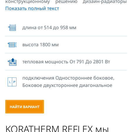
конструкционному решению дизайн-радиаторы
Показать полный текст
являются не только приятным, но и практичным
дополнением прихожих и вестибюлей жилых и
общественных зданий. Предназначены для
длина от 514 до 958 мм
эксплуатации в двухтрубных отопительных
системах с принудительной циркуляцией
высота 1800 мм
теплоносителя, отопительные профили
ориентированы вертикально. Составной частью
является зеркало из оцинкованного
тепловая мощность От 791 До 2801 Вт
металлического листа ( размеры 220 x 1800мм),
которое приклеено к основанию радиатора.
подключения Одностороннее боковое,
Подключение к системе отопления - боковое
Боковое двухстороннее диагональное
сверху вниз с фиксированным шагом подключения
1750 мм (пример обозначения K10R). Модель
оснащена 4 боковыми патрубками с внутренней
НАЙТИ ВАРИАНТ
резьбой G ½, воздуховыпускным клапаном и
пробкой-заглушкой с резьбой G ½. Типы 10 и 20
KORATHERM REFLEX мы
поставляются с боковыми крышками. В нашем