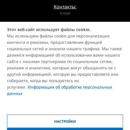
Контакты:
E-mail
info@korado.cz
Этот веб-сайт использует файлы cookie.
Мы используем файлы cookie для персонализации
контента и рекламы, предоставления функций
социальных сетей и анализа нашего трафика. Мы также
делимся информацией об использовании вами нашего
сайта с нашими партнерами по социальным сетям,
Гид
рекламе и аналитике, которые могут объединять ее с
FAQ
другой информацией, которую вы предоставляете или
Контакты
собираете, когда вы пользуетесь их
услугами.
Информация об обработке персональных
Авторские права
данных
НАСТРОЙКИ
© 2026 КОРАДО | Созданный компанией
BlueGhost
|
Политика в
отношении файлов cookies
|
Согласие на обработку персональных