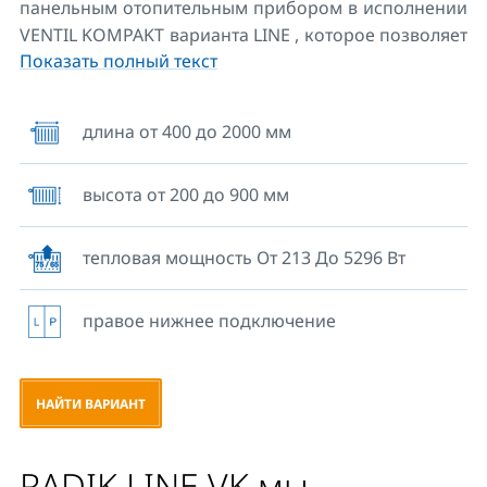
панельным отопительным прибором в исполнении
VENTIL KOMPAKT варианта LINE , которое позволяет
Показать полный текст
правое нижнее подключение к отопительной
системе с принудительной циркуляцией. С задней
стороны у этой модели приварены две верхние и
длина от 400 до 2000 мм
две нижние крепежные скобы, у панельных
отопительных приборов длиной 1800 мм и больше
высота от 200 до 900 мм
приварено шесть крепежных скоб. Исключением
являются панельные отопительные приборы
высотой 200 мм, у которых нет приваренных скоб с
тепловая мощность От 213 До 5296 Вт
задней стороны.
правое нижнее подключение
НАЙТИ ВАРИАНТ
RADIK LINE VK мы