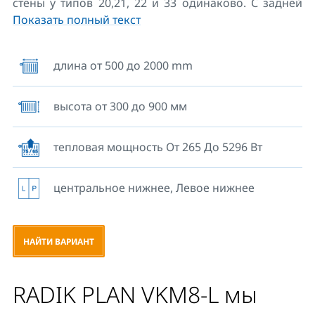
стены у типов 20,21, 22 и 33 одинаково. С задней
Показать полный текст
стороны радиаторы имеют два верхних и нижних
приваренных крепления, отопительные приборы
длиной 1800 мм и больше имеют шесть
длина от 500 до 2000 mm
приваренных креплений.
высота от 300 до 900 мм
тепловая мощность От 265 До 5296 Вт
центральное нижнее, Левое нижнее
НАЙТИ ВАРИАНТ
RADIK PLAN VKM8-L мы