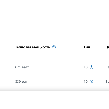
Тепловая мощность
Тип
Ц
671
ватт
10
Б
839
ватт
10
Б
1006
ватт
10
Б