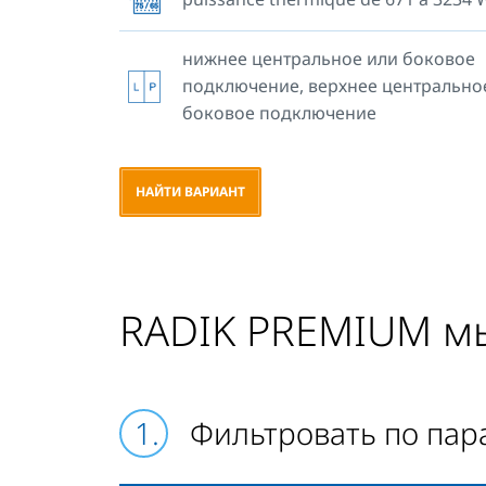
крепления, поэтому в поставку отоп
прибора входят специальные кронштейны
нижнее центральное или боковое
гарантируют его простой, быстрый и б
подключение, верхнее центрально
монтаж. Все типы отопительных 
боковое подключение
оснащены боковыми крышками.
НАЙТИ ВАРИАНТ
RADIK PREMIUM м
Фильтровать по па