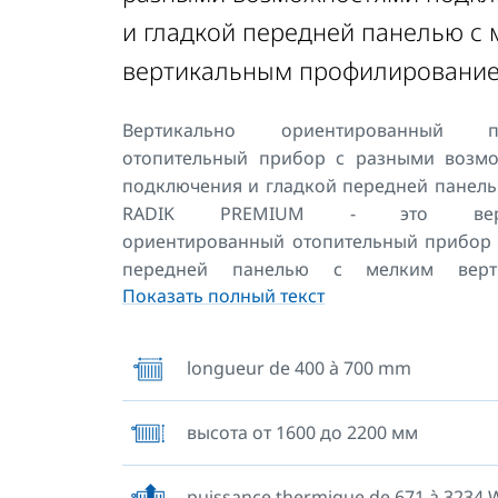
и гладкой передней панелью с
вертикальным профилировани
Вертикально ориентированный п
отопительный прибор с разными возм
подключения и гладкой передней панел
RADIK PREMIUM - это верти
ориентированный отопительный прибор 
передней панелью с мелким верт
Показать полный текст
профилированием. По своим размерам э
подходит для применения в тесных или н
помещениях. Его конструкция позволя
longueur de 400 à 700 mm
центральное или нижнее боковое подк
системе отопления с принудительной цир
высота от 1600 до 2200 мм
Альтернативно можно использовать ег
центральное или верхнее боковое подкл
задней стороны к корпусу не приварен
puissance thermique de 671 à 3234 