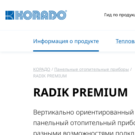
Гид по продук
Информация о продукте
Теплов
КОРАДО
Панельные отопительные приборы
RADIK PREMIUM
RADIK PREMIUM
Вертикально ориентированный
панельный отопительный приб
разными возможностями подк