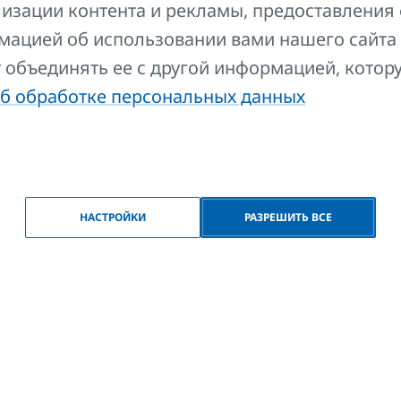
изации контента и рекламы, предоставления 
едназначена для применения ко всем типам этих модел
мацией об использовании вами нашего сайта
иборов RADIK. Длина 1200 мм.
т объединять ее с другой информацией, котор
б обработке персональных данных
едназначена для очистки всех отопительных приборов
НАСТРОЙКИ
РАЗРЕШИТЬ ВСЕ
аните свой выбор
 вариант, чтобы вы могли передать его продавцу и тем 
 следующем шаге.