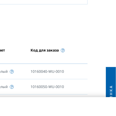
вет
Код для заказа
елый
10160040-WU-0010
елый
10160050-WU-0010
НОВИНКА
елый
10160060-WU-0010