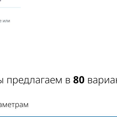
ительного
, которые
езопасный
е или
приборов
ы предлагаем в
80
вариа
раметрам