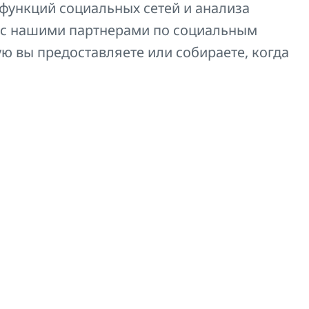
функций социальных сетей и анализа
ей панельных отопительных
Z-D032
 с нашими партнерами по социальным
ую вы предоставляете или собираете, когда
 KORADO.
Z-D029
самым ускорить покупку.