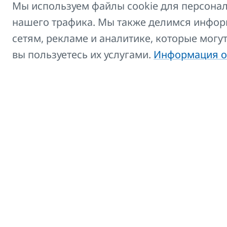
Мы используем файлы cookie для персонал
Сушилка для RADIK
Пр
нашего трафика. Мы также делимся инфор
1200
пр
сетям, рекламе и аналитике, которые могу
вы пользуетесь их услугами.
Информация о
Щетка для радиатора
Пр
- RADIK
Загрузите или сохр
Теперь сохраните выбранный вами
Список продавцов вы найдете на