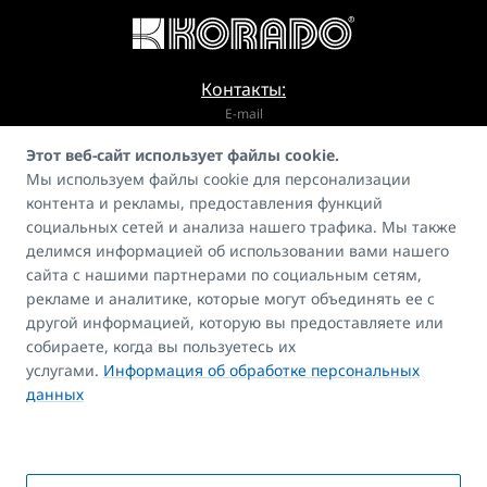
Контакты:
E-mail
Этот веб-сайт использует файлы cookie.
info@korado.cz
Мы используем файлы cookie для персонализации
контента и рекламы, предоставления функций
социальных сетей и анализа нашего трафика. Мы также
делимся информацией об использовании вами нашего
сайта с нашими партнерами по социальным сетям,
рекламе и аналитике, которые могут объединять ее с
Гид
другой информацией, которую вы предоставляете или
FAQ
собираете, когда вы пользуетесь их
Контакты
услугами.
Информация об обработке персональных
данных
Авторские права