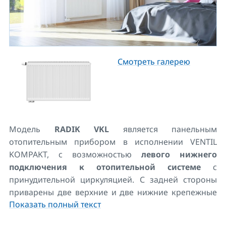
Смотреть галерею
Модель
RADIK VKL
является панельным
отопительным прибором в исполнении VENTIL
KOMPAKT, с возможностью
левого нижнего
подключения к отопительной системе
с
принудительной циркуляцией. С задней стороны
приварены две верхние и две нижние крепежные
Показать полный текст
скобы. У отопительных приборов длиной 1800 мм и
больше - шесть приваренных скоб.